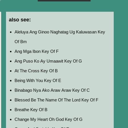
also see:
Aleluya Ang Ginoo Naghatag Ug Kaluwasan Key
Of Bm
Ang Mga Ibon Key Of F
Ang Puso Ko Ay Umaawit Key Of G
At The Cross Key Of B
Being With You Key Of E
Binabago Nya Ako Araw Araw Key Of C
Blessed Be The Name Of The Lord Key Of F
Breathe Key Of B
Change My Heart Oh God Key Of G