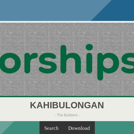
KAHIBULONGAN
- The Builders -
Search
Download