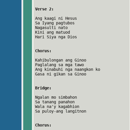
Verse 2:
Ang kaagi ni Hesus
Sa Iyang pagtubos
Nagasulti nato
Kini ang matuod
Hari Siya nga Dios
Chorus:
Kahibulongan ang Ginoo
Paglalang sa mga tawo
Ang kinabuhi nga naangkon ko
Gasa ni gikan sa Ginoo
Bridge:
Ngalan mo simbahon
Sa tanang panahon
Wala na'y kagabhion
Sa puloy-ang langitnon
Chorus: