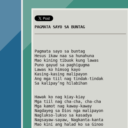
PAGMATA SAYO SA BUNTAG
Pagmata sayo sa buntag
Hesus ikaw naa sa hunahuna
Mao kining tibuok kung lawas
Puno gayud sa paghigugma
Lawas ko himsog kayo
Kasing-kasing malipayon
Ang mga tiil nag tindak-tindak
Sa kalipay’ng hilabihan
Hawak ko nag kiay-kiay
Mga tiil nag cha-cha, cha-cha
Mga kamot nag kaway-kaway
Nagdayeg sa Dios nga malipayon
Naglukso-lukso sa kasadya
Nagsayaw-sayaw, Nagkanta-kanta
Mao kini ang halad ko sa Ginoo