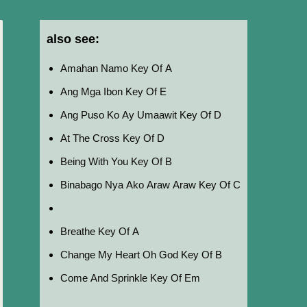
also see:
Amahan Namo Key Of A
Ang Mga Ibon Key Of E
Ang Puso Ko Ay Umaawit Key Of D
At The Cross Key Of D
Being With You Key Of B
Binabago Nya Ako Araw Araw Key Of C
Breathe Key Of A
Change My Heart Oh God Key Of B
Come And Sprinkle Key Of Em