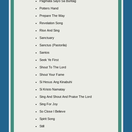
Pagmata Sayo Sa Buntag
Potters Hand
Prepare The Way
Revelation Song
Rise And Sing
Sanctuary
Sanctus (Pastorila)
Santos
Seek Ye First
Shout To The Lord
Shout Your Fame
Si Hesus Ang Kinabuhi
Si Kristo Namatay
Sing And Shout And Praise The Lord
Sing For Joy
So Close I Believe
Spirit Song
Still