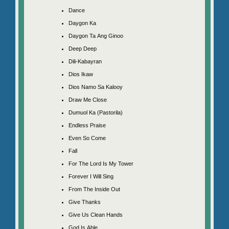
Dance
Daygon Ka
Daygon Ta Ang Ginoo
Deep Deep
Dili-Kabayran
Dios Ikaw
Dios Namo Sa Kalooy
Draw Me Close
Dumuol Ka (Pastorila)
Endless Praise
Even So Come
Fall
For The Lord Is My Tower
Forever I Will Sing
From The Inside Out
Give Thanks
Give Us Clean Hands
God Is Able