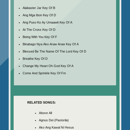
Alabaster Jar Key Of B
Ang Mga Ibon Key Of D
Ang Puso Ko Ay Umaawit Key Of A
At The Cross Key Of D
Being With You Key Of F
Binabago Nya Ako Araw Araw Key Of A
Blessed Be The Name Of The Lord Key Of D
Breathe Key Of D
Change My Heart Oh God Key Of A
Come And Sprinkle Key Of Fm
RELATED SONGS:
Above All
Agnus Dei (Pastorila)
Ako Ang Kawal Ni Hesus