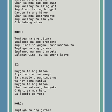
Uban sa mga bag-ong awit
Ang kalipay ta ising-git
Ang Ginoo labing hingpit
Daygon ta ang Ginoo
Uban sa mga instrumento
Ang kalipay ta isa-yaw
O bulahang adlaw
KORO:
Tugtuga na ang gitara
Ipalanog na ang trumpeta
Ang Ginoo sa gugma, pasalamatan ta
Tugtuga na ang gitara
Ipalanog na ang trumpeta
Salamat Gino--o, sa Imong kaayo
II:
Daygon ta ang Ginoo
Siya tuburan sa kaayo
Sa pasaylo'g paghigug-ma
Wa nay sama Kaniya
Daygon ta ang Ginoo
Uban sa katawa'g hudyaka
O Hari sa mga hari
Sa langit ug yuta
KORO:
Tugtuga na ang gitara