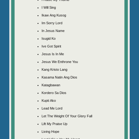
I Will Sing
Ikaw Ang Kusog
Im Sorry Lord
In Jesus Name
Isugid Ko
Ive Got Spirit
Jesus Is In Me
Jesus We Enthrone You
Kang Kristo Lang
Kasama Natin Ang Dios
Katagbawan
Kordero Sa Dios
Kupti Ako
Lead Me Lord
Let The Weight Of Your Glory Fall
Lift My Praise Up
Living Hope