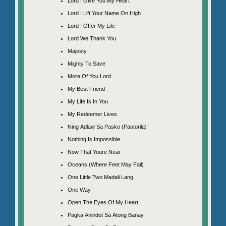
Lord I Give You My Heart
Lord I Lift Your Name On High
Lord I Offer My Life
Lord We Thank You
Majesty
Mighty To Save
More Of You Lord
My Best Friend
My Life Is In You
My Redeemer Lives
Ning Adlaw Sa Pasko (Pastorila)
Nothing Is Impossible
Now That Youre Near
Oceans (Where Feet May Fail)
One Little Two Madali Lang
One Way
Open The Eyes Of My Heart
Pagka Anindot Sa Atong Banay