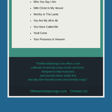
Who You Say I Am
With Christ In My Vessel
Worthy Is The Lamb
You Are My All In All
You Have Called Me
Youll Come
Your Presence Is Heaven
"TheWorshipSongs.com offers a rich
collection of worship song chords and lyrics,
designed to help musicians
and worship teams easily find
and play their favorite praise and worship songs."
©theworshipsongs.com
|
Contact Us