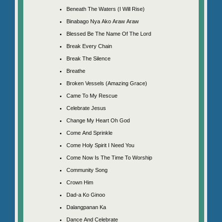
Beneath The Waters (I Will Rise)
Binabago Nya Ako Araw Araw
Blessed Be The Name Of The Lord
Break Every Chain
Break The Silence
Breathe
Broken Vessels (Amazing Grace)
Came To My Rescue
Celebrate Jesus
Change My Heart Oh God
Come And Sprinkle
Come Holy Spirit I Need You
Come Now Is The Time To Worship
Community Song
Crown Him
Dad-a Ko Ginoo
Dalangpanan Ka
Dance And Celebrate