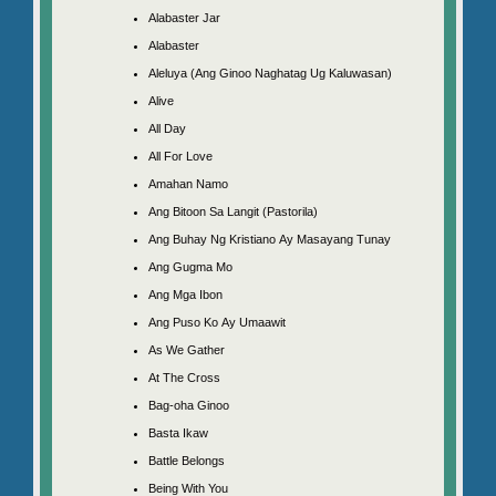
Alabaster Jar
Alabaster
Aleluya (Ang Ginoo Naghatag Ug Kaluwasan)
Alive
All Day
All For Love
Amahan Namo
Ang Bitoon Sa Langit (Pastorila)
Ang Buhay Ng Kristiano Ay Masayang Tunay
Ang Gugma Mo
Ang Mga Ibon
Ang Puso Ko Ay Umaawit
As We Gather
At The Cross
Bag-oha Ginoo
Basta Ikaw
Battle Belongs
Being With You