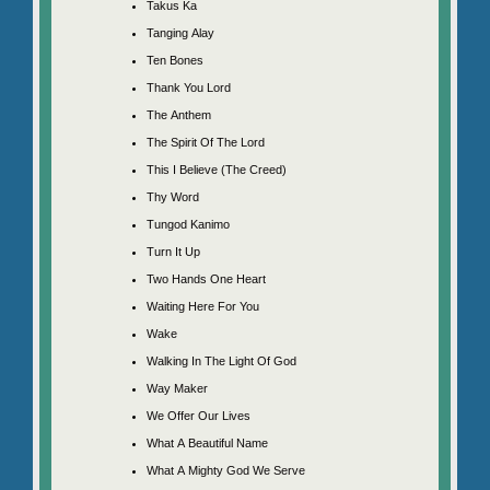
Takus Ka
Tanging Alay
Ten Bones
Thank You Lord
The Anthem
The Spirit Of The Lord
This I Believe (The Creed)
Thy Word
Tungod Kanimo
Turn It Up
Two Hands One Heart
Waiting Here For You
Wake
Walking In The Light Of God
Way Maker
We Offer Our Lives
What A Beautiful Name
What A Mighty God We Serve