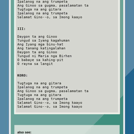
Ipalanog na ang trumpeta
Ang Ginoo sa gugma, pasalamatan ta
Tugtuga na ang gitara
Ipalanog na ang trumpeta
Salamat Gino--o, sa Imong kaayo
III:
Daygon ta ang Ginoo
Tungud sa Iyang kagahuman
Ang Iyang mga binu-hat
Ang tanang katingalahan
Daygon ta ang Ginoo
Tungud ni Maria nga Birhen
O babaye sa kahing-pit
O rayna sa langit
KORO:
Tugtuga na ang gitara
Ipalanog na ang trumpeta
Ang Ginoo sa gugma, pasalamatan ta
Tugtuga na ang gitara
Ipalanog na ang trumpeta
Salamat Gino--o, sa Imong kaayo
Salamat Gino--o, sa Imong kaayo
also see: