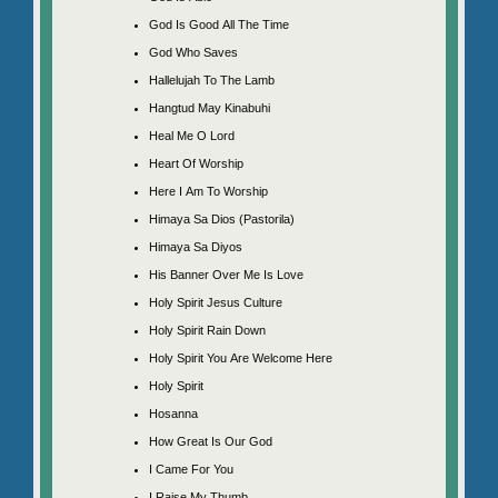
God Is Good All The Time
God Who Saves
Hallelujah To The Lamb
Hangtud May Kinabuhi
Heal Me O Lord
Heart Of Worship
Here I Am To Worship
Himaya Sa Dios (Pastorila)
Himaya Sa Diyos
His Banner Over Me Is Love
Holy Spirit Jesus Culture
Holy Spirit Rain Down
Holy Spirit You Are Welcome Here
Holy Spirit
Hosanna
How Great Is Our God
I Came For You
I Raise My Thumb