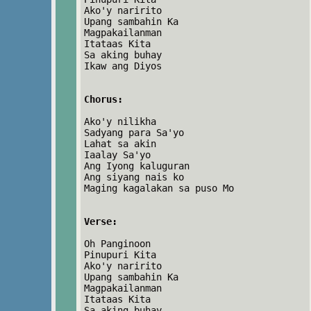
Ako'y naririto
Upang sambahin Ka
Magpakailanman
Itataas Kita
Sa aking buhay
Ikaw ang Diyos
Chorus:
Ako'y nilikha
Sadyang para Sa'yo
Lahat sa akin
Iaalay Sa'yo
Ang Iyong kaluguran
Ang siyang nais ko
Maging kagalakan sa puso Mo
Verse:
Oh Panginoon
Pinupuri Kita
Ako'y naririto
Upang sambahin Ka
Magpakailanman
Itataas Kita
Sa aking buhay