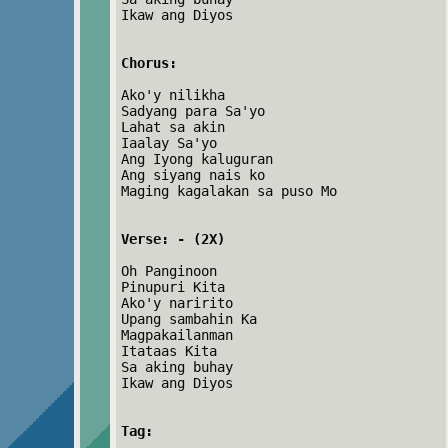
Ikaw ang Diyos
Chorus:
Ako'y nilikha
Sadyang para Sa'yo
Lahat sa akin
Iaalay Sa'yo
Ang Iyong kaluguran
Ang siyang nais ko
Maging kagalakan sa puso Mo
Verse: - (2X)
Oh Panginoon
Pinupuri Kita
Ako'y naririto
Upang sambahin Ka
Magpakailanman
Itataas Kita
Sa aking buhay
Ikaw ang Diyos
Tag: