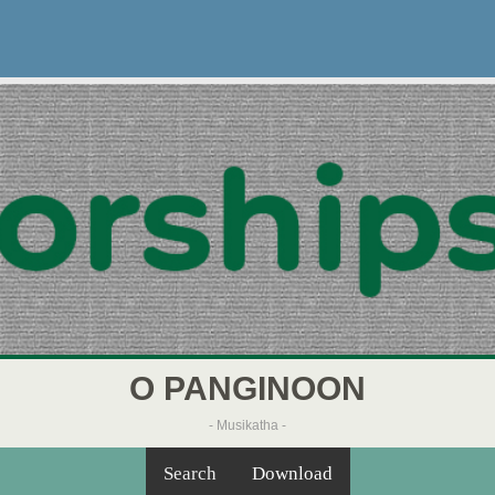
O PANGINOON
- Musikatha -
Search
Download