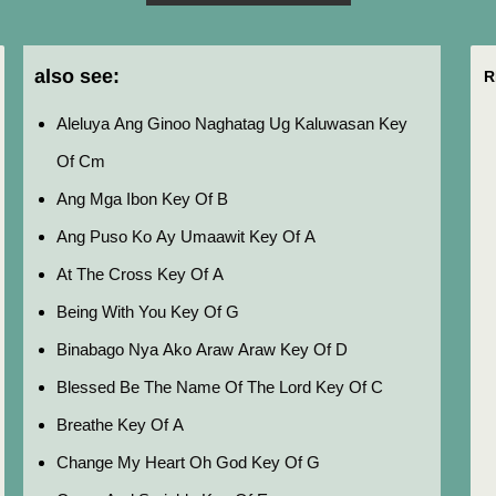
also see:
R
Aleluya Ang Ginoo Naghatag Ug Kaluwasan Key
Of Cm
Ang Mga Ibon Key Of B
Ang Puso Ko Ay Umaawit Key Of A
At The Cross Key Of A
Being With You Key Of G
Binabago Nya Ako Araw Araw Key Of D
Blessed Be The Name Of The Lord Key Of C
Breathe Key Of A
Change My Heart Oh God Key Of G