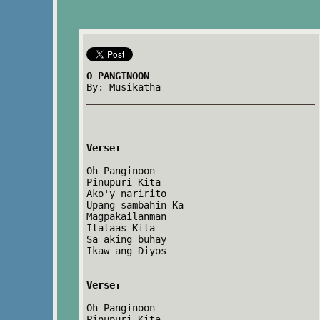
O PANGINOON
By: Musikatha
Verse:
Oh Panginoon
Pinupuri Kita
Ako'y naririto
Upang sambahin Ka
Magpakailanman
Itataas Kita
Sa aking buhay
Ikaw ang Diyos
Verse:
Oh Panginoon
Pinupuri Kita